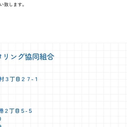
い致します。
タリング協同組合
大村３丁目２７-１
中港２丁目５-５
０
９