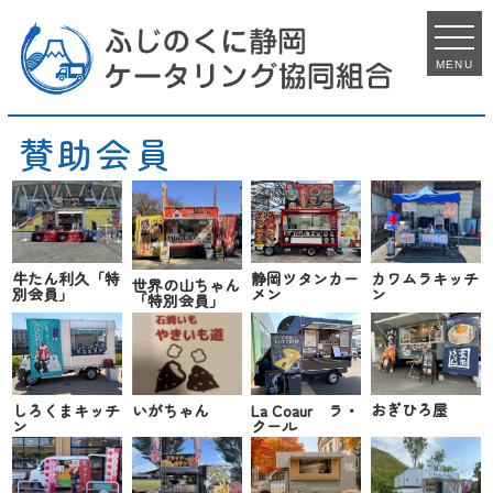
MENU
賛助会員
カワムラキッチ
牛たん利久「特
静岡ツタンカー
世界の山ちゃん
ン
別会員」
メン
「特別会員」
おぎひろ屋
しろくまキッチ
いがちゃん
La Coaur ラ・
ン
クール