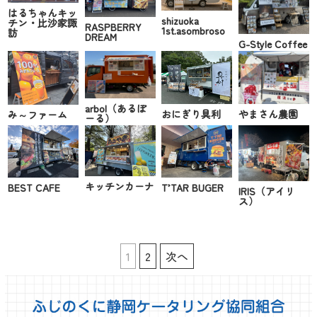
はるちゃんキッ
shizuoka
チン・比沙家諏
RASPBERRY
1st.asombroso
訪
DREAM
G-Style Coffee
arbol（あるぼ
やまさん農園
おにぎり具利
み～ファーム
ーる）
キッチンカーナ
T’TAR BUGER
BEST CAFE
IRIS（アイリ
ス）
1
2
次へ